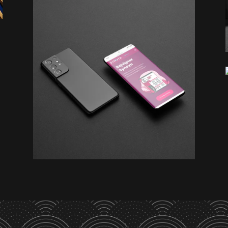
Synoya
UI - Webdesign