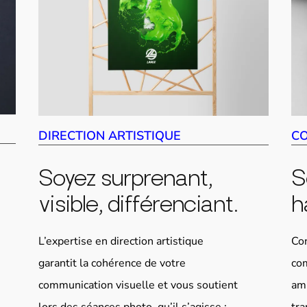
DIRECTION ARTISTIQUE
C
Soyez surprenant,
S
visible, différenciant.
h
L’expertise en direction artistique
Con
garantit la cohérence de votre
co
communication visuelle et vous soutient
am
lors des séances photo, qu’il s’agisse :
tra