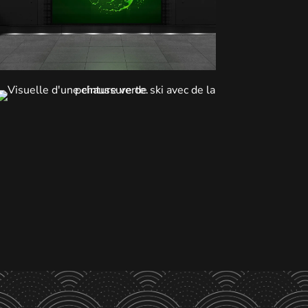
Et si j'étais plus ?
Direction artistique - Design éditorial